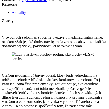
Kategórie
Aktuality
Značky
Manažment medziradia v orechovom sade
V ovocných sadoch sa zvyčajne využíva v medziradí zatrávnenie,
otázkou však je, aké druhy tráv by mala zmes obsahovať z hľadiska
dosahovanej výšky, pokryvnosti, či nárokov na vlahu.
Manažment medziradia v orechovom sade
Cieľom je dosiahnuť trávny porast, ktorý bude jednoduchý na
údržbu a nebude z hľadiska nárokov konkurovať orechom. To je
však len jedna časť problematiky. Tou druhou je, ako efektívne
zabezpečiť mananžment tohto medziradia počas vegetácie,
a zároveň šetriť vlahou v horúcich letných dňoch sprevádzaných
dlhšie trvajúcim suchom. Jedna z možnosti, ktorú sme vyskúšali aj
v našom orechovom sade, je novinka v podobe Trávneho valca
Actiroll. Jeho prednosti spočívajú v tom, že zariadenie trávu