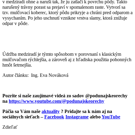
v medziradí ohne a naruší tak, že ju zatlačí k povrchu pôdy. Takto
narušený trávny porast sa prejaví v spomalenom raste. Vytvorí sa
tzv. mulčovací koberec, ktorý pôdu prikryje a chráni pred odparom a
vysychaním. Po jeho uschnutí vznikne vrstva slamy, ktorá znižuje
odpar v pôde.
eshop.podunajskeorechy.sk
Údržba medziradí je týmto spôsobom v porovnaní s klasickým
mulčovačom rýchlejšia, a zároveň aj z hľadiska použitia pohonných
hmôt šetrnejšia.
Autor článku: Ing. Eva Nováková
eshop.podunajskeorechy.sk
Pozrite si naše zaujímavé videá zo sadov @podunajskeorechy
na
https://www.youtube.com/@podunajskeorechy
Páčia sa Vám naše
aktuality
?
Pridajte sa k nám aj na
sociálnych sieťach –
Facebook
Instagrame
alebo
YouTube
Zdieľať