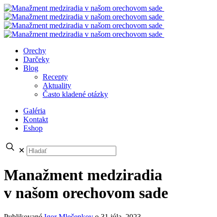
Orechy
Darčeky
Blog
Recepty
Aktuality
Často kladené otázky
Galéria
Kontakt
Eshop
✕
Manažment medziradia
v našom orechovom sade
Publikované
Igor Mlečenkov
o
31 júla, 2023