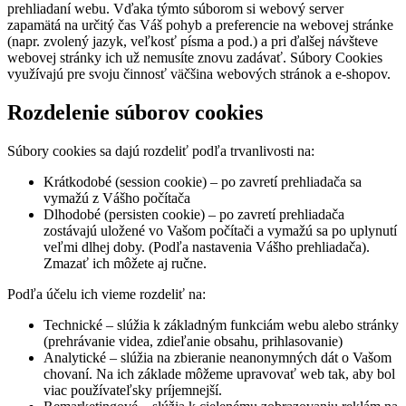
prehliadaní webu. Vďaka týmto súborom si webový server
zapamätá na určitý čas Váš pohyb a preferencie na webovej stránke
(napr. zvolený jazyk, veľkosť písma a pod.) a pri ďalšej návšteve
webovej stránky ich už nemusíte znovu zadávať. Súbory Cookies
využívajú pre svoju činnosť väčšina webových stránok a e-shopov.
Rozdelenie súborov cookies
Súbory cookies sa dajú rozdeliť podľa trvanlivosti na:
Krátkodobé (session cookie) – po zavretí prehliadača sa
vymažú z Vášho počítača
Dlhodobé (persisten cookie) – po zavretí prehliadača
zostávajú uložené vo Vašom počítači a vymažú sa po uplynutí
veľmi dlhej doby. (Podľa nastavenia Vášho prehliadača).
Zmazať ich môžete aj ručne.
Podľa účelu ich vieme rozdeliť na:
Technické – slúžia k základným funkciám webu alebo stránky
(prehrávanie videa, zdieľanie obsahu, prihlasovanie)
Analytické – slúžia na zbieranie neanonymných dát o Vašom
chovaní. Na ich základe môžeme upravovať web tak, aby bol
viac používateľsky príjemnejší.