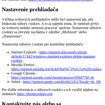
Nastavenie prehliadača
Väčšina webových prehliadačov môže byť nastavená tak, aby
blokovala súbory cookies. A to aj napriek tomu, že niektoré prvky
na webovej stránke nemusia pracovať správne. Nastavenie súborov
cookies sa obvykle nachádza v záložke „Možnosti“ alebo
„Nastavenia“.
Nastavenia súborov cookies pre konkrétne prehliadače:
Internet Explorer -
https://support.microsoft.com/sk-
sk/help/17442/windows-internet-explorer-delete-manage-
cookies
Mozilla Firefox -
https://support.mozilla.org/sk/kb/Spr%C3%A1va%20cookies
Google Chrome -
https://support.google.com/chrome/answer/95647?hl=sk
Safari -
https://support.apple.com/kb/ph21411?locale=sk_SK
Pre ďalšie informácie o súboroch cookies a ich využití nájdete na
stránkach
https://aboutcookies.org/
Kontaktujte nás alebo sa