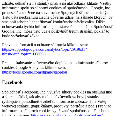
zdržíte, odkiaľ ste na stránky prišli a na aké odkazy klikáte. Všetky
informácie spolu so súbormi cookies sú spoločnosťou Google, Inc.
prenesené a uložené na serveroch v Spojených štátoch amerických.
Tieto dáta neobsahujú žiadne dôverné údaje, na základe ktorých, by
sme boli schopní identifikovať konkrétneho návštevníka. Dĺžka
uchovávania týchto informácií je nastavená na neurčito. Spoločnosť
Google, Inc. môže tieto údaje poskytnúť tretím stranám, pokiaľ to
bude vyžadovať zákon.
Pre viac informácií o ochrane súkromia kliknite sem:
https://support.google.com/analytics/topic/2919631?
hl=sk&ref_topic=1008008
Pre nainštalovanie softvérového doplnku na odmietnutie súborov
cookies Google Analytics kliknite sem:
https://tools.google.com/dlpage/gaoptou
Facebook
Spoločnosť Facebook, Inc. využíva súbory cookies na obsluhu like
a share tlačidiel, tak aby mohol návštevník webovej stránky
rýchlejšie a pohodlnejšie zdieľať informácie zobrazené na Vašej
webovej stránke. (napr. články, produkty, portfólio a pod.) Pre viac
informácií o súboroch cookies využívané spoločnosťou Facebook,
Inc. kliknite sem:
https://sk-sk.facebook.com/policies/cookies/